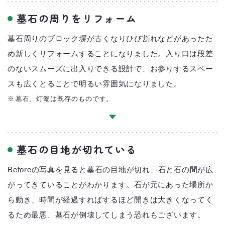
お墓を建てる
お墓のリフォーム、補修
追加彫り
墓石の周りをリフォーム
墓じまい
墓石周りのブロック塀が古くなりひび割れなどがあったた
め新しくリフォームすることになりました。入り口は段差
墓石工事の流れ
施工事例
対応地域について
のないスムーズに出入りできる設計で、お参りするスペー
スも広くとることで明るい雰囲気になりました。
墓石、灯篭は既存のものです。
墓石の目地が切れている
Beforeの写真を見ると墓石の目地が切れ、石と石の間が広
がってきていることがわかります。石が元にあった場所か
ら動き、時間が経過すればするほど開きは大きくなってく
るため最悪、墓石が倒壊してしまう恐れもございます。